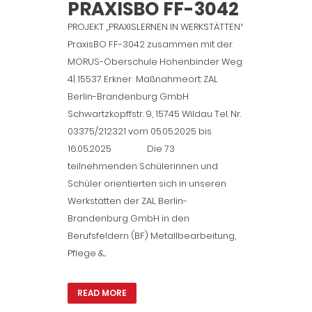
PRAXISBO FF-3042
PROJEKT „PRAXISLERNEN IN WERKSTÄTTEN“
PraxisBO FF-3042 zusammen mit der
MORUS-Oberschule Hohenbinder Weg
4| 15537 Erkner Maßnahmeort: ZAL
Berlin-Brandenburg GmbH
Schwartzkopffstr. 9, 15745 Wildau Tel. Nr.
03375/212321 vom 05.05.2025 bis
16.05.2025 Die 73
teilnehmenden Schülerinnen und
Schüler orientierten sich in unseren
Werkstätten der ZAL Berlin-
Brandenburg GmbH in den
Berufsfeldern (BF) Metallbearbeitung,
Pflege &...
READ MORE