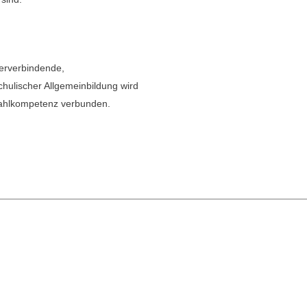
herverbindende,
chulischer Allgemeinbildung wird
wahlkompetenz verbunden.