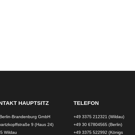
NTAKT HAUPTSITZ
TELEFON
Berlin-Brandenburg GmbH
+49 3375 212321 (Wildau)
artzkopffstraße 9 (Haus 24)
+49 30 67804565 (Berlin)
5 Wildau
+49 3375 522992 (Königs