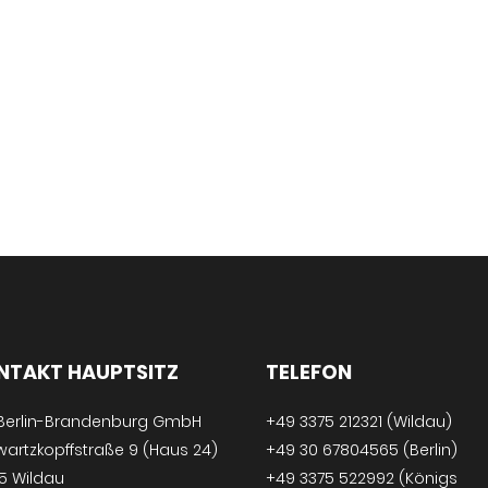
NTAKT HAUPTSITZ
TELEFON
 Berlin-Brandenburg GmbH
+49 3375 212321 (Wildau)
artzkopffstraße 9 (Haus 24)
+49 30 67804565 (Berlin)
5 Wildau
+49 3375 522992 (Königs