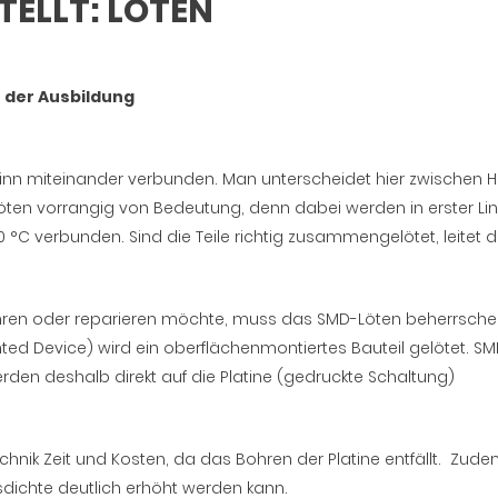
ELLT: LÖTEN
n der Ausbildung
tzinn miteinander verbunden. Man unterscheidet hier zwischen H
hlöten vorrangig von Bedeutung, denn dabei werden in erster Lin
0 °C verbunden. Sind die Teile richtig zusammengelötet, leitet d
ühren oder reparieren möchte, muss das SMD-Löten beherrsche
ed Device) wird ein oberflächenmontiertes Bauteil gelötet. S
den deshalb direkt auf die Platine (gedruckte Schaltung)
echnik Zeit und Kosten, da das Bohren der Platine entfällt. Zud
sdichte deutlich erhöht werden kann.