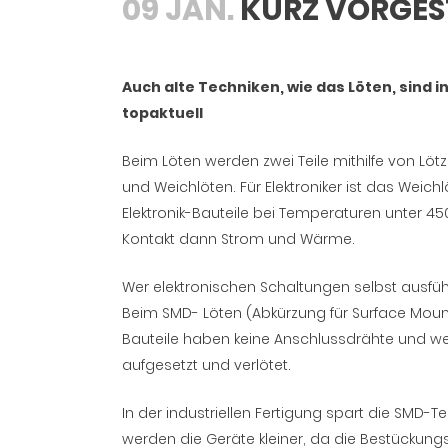
09 JAN.
KURZ VORGEST
Auch alte Techniken, wie das Löten, sind i
topaktuell
Beim Löten werden zwei Teile mithilfe von Lö
und Weichlöten. Für Elektroniker ist das Weic
Elektronik-Bauteile bei Temperaturen unter 45
Kontakt dann Strom und Wärme.
Wer elektronischen Schaltungen selbst ausf
Beim SMD- Löten (Abkürzung für Surface Mount
Bauteile haben keine Anschlussdrähte und wer
aufgesetzt und verlötet.
In der industriellen Fertigung spart die SMD-T
werden die Geräte kleiner, da die Bestückung