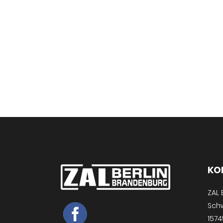
KO
ZAL
Schw
1574